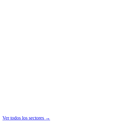
Urgente 24h
Saber más →
Ver todos los sectores →