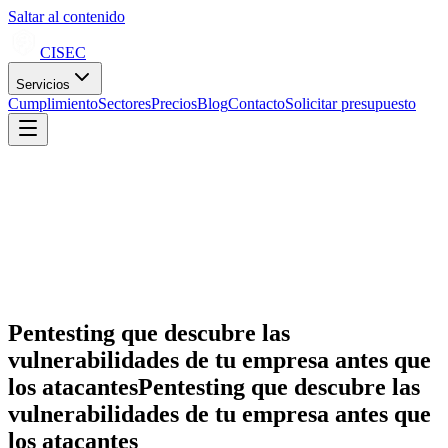
Saltar al contenido
CISEC
Servicios
Cumplimiento
Sectores
Precios
Blog
Contacto
Solicitar presupuesto
Pentesting que descubre las 
vulnerabilidades de tu empresa antes que 
los atacantes
P
e
n
t
e
s
t
i
n
g
q
u
e
d
e
s
c
u
b
r
e
l
a
s
v
u
l
n
e
r
a
b
i
l
i
d
a
d
e
s
d
e
t
u
e
m
p
r
e
s
a
a
n
t
e
s
q
u
e
l
o
s
a
t
a
c
a
n
t
e
s