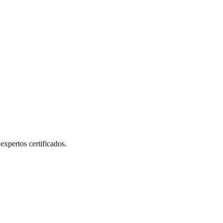
adaptado a tu infraestructura y presupuesto.
expertos certificados.