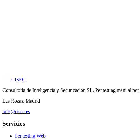
Horario
L-V 9:00 - 18:00
LinkedIn
CISEC en LinkedIn
Consulta gratuita
Evaluamos tu caso sin compromiso y te proponemos un plan de acción 
CISEC
Consultoría de Inteligencia y Securización SL. Pentesting manual por 
Las Rozas, Madrid
info@cisec.es
Servicios
Pentesting Web