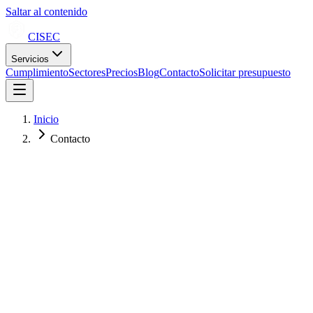
Saltar al contenido
CISEC
Servicios
Cumplimiento
Sectores
Precios
Blog
Contacto
Solicitar presupuesto
Inicio
Contacto
Nombre *
Empresa *
Email *
Servicio de interés