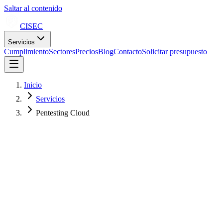
Saltar al contenido
CISEC
Servicios
Cumplimiento
Sectores
Precios
Blog
Contacto
Solicitar presupuesto
Inicio
Servicios
Pentesting Cloud
Revisión de configuración sobre CIS Benchmarks (AWS,