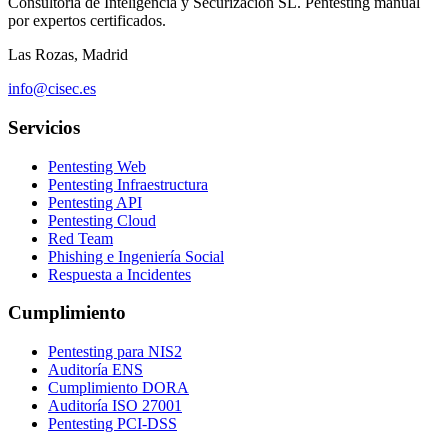
Consultoría de Inteligencia y Securización SL. Pentesting manual
por expertos certificados.
Las Rozas, Madrid
info@cisec.es
Servicios
Pentesting Web
Pentesting Infraestructura
Pentesting API
Pentesting Cloud
Red Team
Phishing e Ingeniería Social
Respuesta a Incidentes
Cumplimiento
Pentesting para NIS2
Auditoría ENS
Cumplimiento DORA
Auditoría ISO 27001
Pentesting PCI-DSS