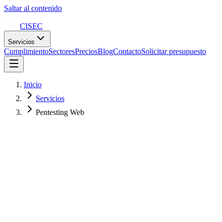
Saltar al contenido
CISEC
Servicios
Cumplimiento
Sectores
Precios
Blog
Contacto
Solicitar presupuesto
Inicio
Servicios
Pentesting Web
Metodología OWASP Top 10 + pruebas de lógica de negocio
Informe ejecutivo + técnico con evidencias reproducibles
Desde 3.500€ — presupuesto en 24h